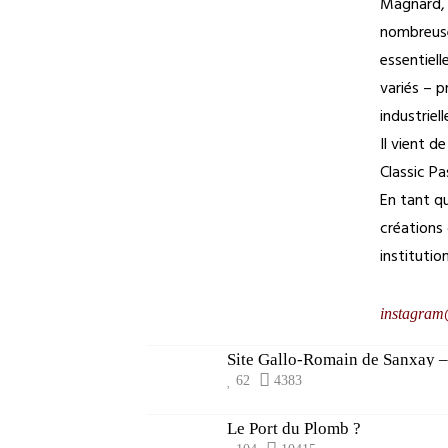
Magnard, 
nombreuse
essentiel
variés – p
industrie
Il vient d
Classic Pa
En tant q
créations 
institutio
instagram
Site Gallo-Romain de Sanxay –
62
4383
Le Port du Plomb ?