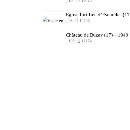
104
10415
Eglise fortifiée d’Esnandes (17
98
12796
Château de Buzay (17) – 1940
100
12174