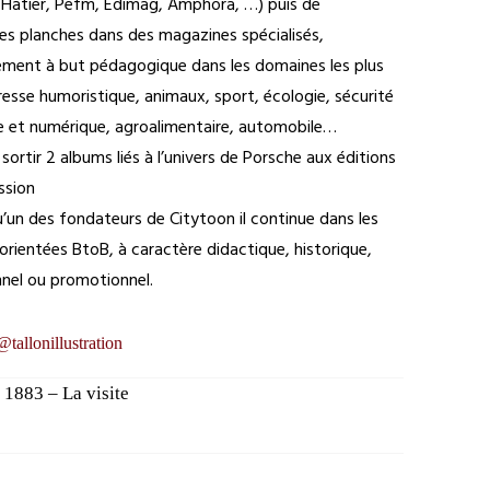
Hatier, Pefm, Edimag, Amphora, …) puis de
s planches dans des magazines spécialisés,
lement à but pédagogique dans les domaines les plus
resse humoristique, animaux, sport, écologie, sécurité
lle et numérique, agroalimentaire, automobile…
e sortir 2 albums liés à l’univers de Porsche aux éditions
ssion
u’un des fondateurs de Citytoon il continue dans les
orientées BtoB, à caractère didactique, historique,
nnel ou promotionnel.
@tallonillustration
 1883 – La visite