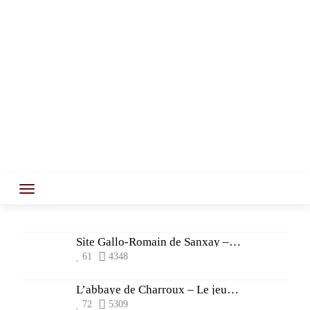
Site Gallo-Romain de Sanxay – 1883 – La visite
61
4348
L’abbaye de Charroux – Le jeune roi
72
5309