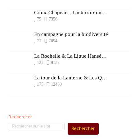
Croix-Chapeau – Un terroir une histoire
75
7356
En campagne pour la biodiversité
71
7094
La Rochelle & La Ligue Hanséatique
123
9137
La tour de la Lanterne & Les Quatre Sergents de La Rochelle
175
12460
Rechercher
Rechercher