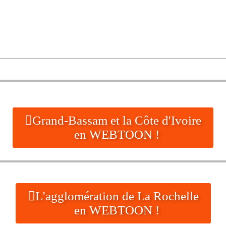
Grand-Bassam et la Côte d'Ivoire
en WEBTOON !
L'agglomération de La Rochelle
en WEBTOON !