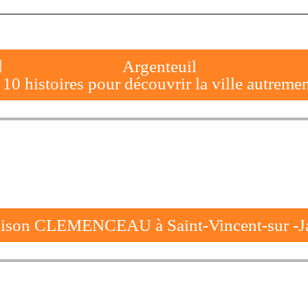
Argenteuil
10 histoires pour découvrir la ville autreme
ison CLEMENCEAU à Saint-Vincent-sur -Ja