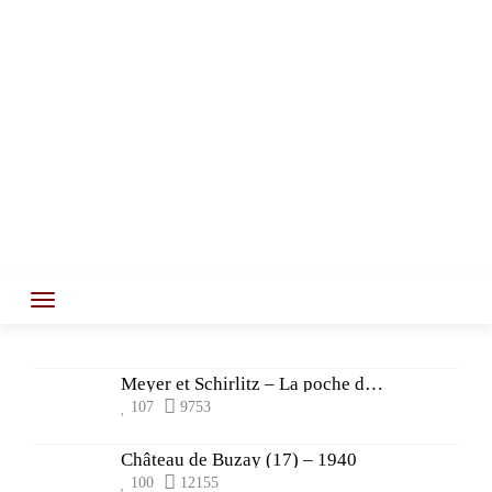
Meyer et Schirlitz – La poche de La Rochelle
107
9753
Château de Buzay (17) – 1940
100
12155