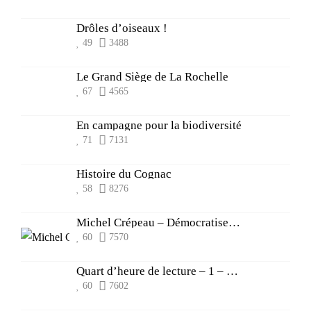
Drôles d’oiseaux !
49
3488
Le Grand Siège de La Rochelle
67
4565
En campagne pour la biodiversité
71
7131
Histoire du Cognac
58
8276
Michel Crépeau – Démocratiser la culture
60
7570
Quart d’heure de lecture – 1 – Patrimoine
60
7602