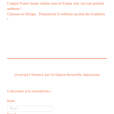
Campus France donne rendez-vous en France avec son tout premier
webtoon !
Citytoon en Afrique : Promouvoir le webtoon au-delà des frontières
!
Le
webtoon
Made in
La
Rochelle
Un projet financé par la région Nouvelle-Aquitaine
S'abonner à la newsletter :
Nom