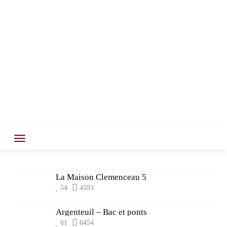
La Maison Clemenceau 5
54
4593
Argenteuil – Bac et ponts
61
6454