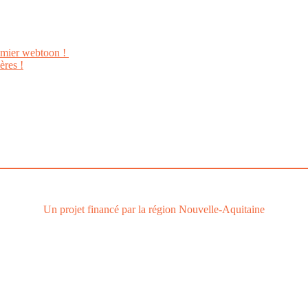
emier webtoon !
ères !
Le
webtoon
Made in
La
Rochelle
Un projet financé par la région Nouvelle-Aquitaine