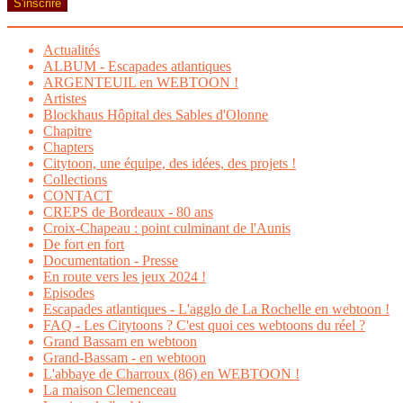
S'inscrire
Actualités
ALBUM - Escapades atlantiques
ARGENTEUIL en WEBTOON !
Artistes
Blockhaus Hôpital des Sables d'Olonne
Chapitre
Chapters
Citytoon, une équipe, des idées, des projets !
Collections
CONTACT
CREPS de Bordeaux - 80 ans
Croix-Chapeau : point culminant de l'Aunis
De fort en fort
Documentation - Presse
En route vers les jeux 2024 !
Episodes
Escapades atlantiques - L'agglo de La Rochelle en webtoon !
FAQ - Les Citytoons ? C'est quoi ces webtoons du réel ?
Grand Bassam en webtoon
Grand-Bassam - en webtoon
L'abbaye de Charroux (86) en WEBTOON !
La maison Clemenceau