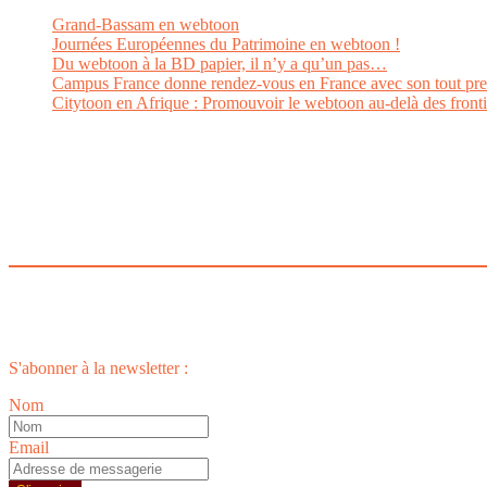
Grand-Bassam en webtoon
Journées Européennes du Patrimoine en webtoon !
Du webtoon à la BD papier, il n’y a qu’un pas…
Campus France donne rendez-vous en France avec son tout pr
Citytoon en Afrique : Promouvoir le webtoon au-delà des fronti
S'abonner à la newsletter :
Nom
Email