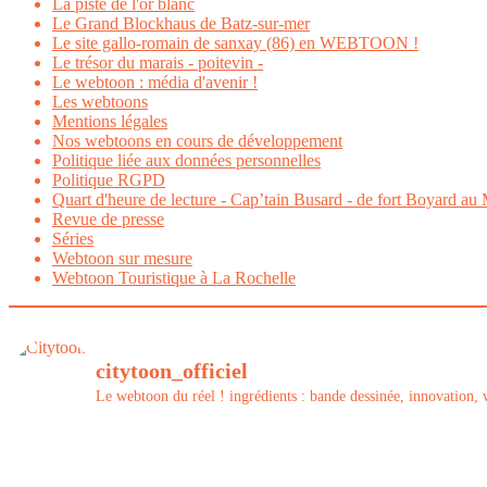
La piste de l'or blanc
Le Grand Blockhaus de Batz-sur-mer
Le site gallo-romain de sanxay (86) en WEBTOON !
Le trésor du marais - poitevin -
Le webtoon : média d'avenir !
Les webtoons
Mentions légales
Nos webtoons en cours de développement
Politique liée aux données personnelles
Politique RGPD
Quart d'heure de lecture - Cap’tain Busard - de fort Boyard au 
Revue de presse
Séries
Webtoon sur mesure
Webtoon Touristique à La Rochelle
citytoon_officiel
Le webtoon du réel ! ingrédients : bande dessinée, innovation, w