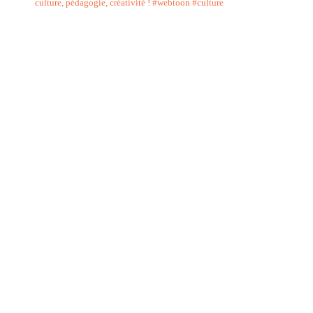
culture, pédagogie, créativité !
#webtoon #culture