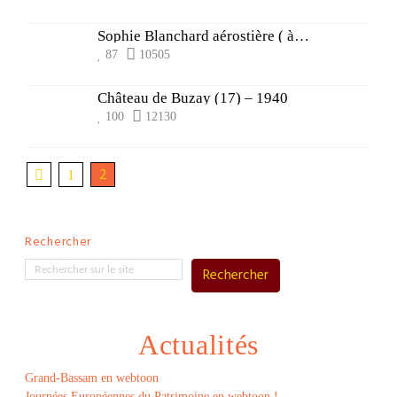
Sophie Blanchard aérostière ( à Yves -17)
87
10505
Château de Buzay (17) – 1940
100
12130
2
1
Rechercher
Rechercher
Actualités
Grand-Bassam en webtoon
Journées Européennes du Patrimoine en webtoon !