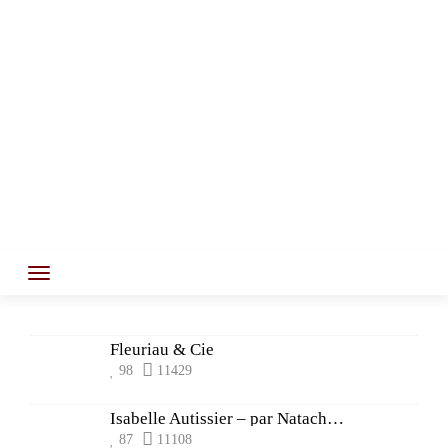
Fleuriau & Cie
98
11429
Isabelle Autissier – par Natacha Ratto
87
11108