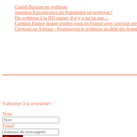
Grand-Bassam en webtoon
Journées Européennes du Patrimoine en webtoon !
Du webtoon à la BD papier, il n’y a qu’un pas…
Campus France donne rendez-vous en France avec son tout pr
Citytoon en Afrique : Promouvoir le webtoon au-delà des fronti
S'abonner à la newsletter :
Nom
Email