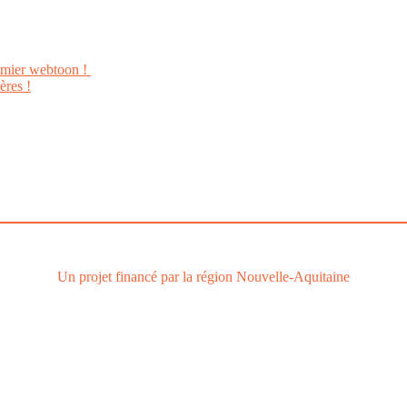
emier webtoon !
ères !
Le
webtoon
Made in
La
Rochelle
Un projet financé par la région Nouvelle-Aquitaine