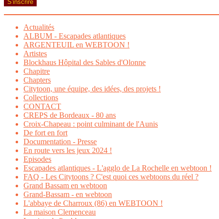
S'inscrire
Actualités
ALBUM - Escapades atlantiques
ARGENTEUIL en WEBTOON !
Artistes
Blockhaus Hôpital des Sables d'Olonne
Chapitre
Chapters
Citytoon, une équipe, des idées, des projets !
Collections
CONTACT
CREPS de Bordeaux - 80 ans
Croix-Chapeau : point culminant de l'Aunis
De fort en fort
Documentation - Presse
En route vers les jeux 2024 !
Episodes
Escapades atlantiques - L'agglo de La Rochelle en webtoon !
FAQ - Les Citytoons ? C'est quoi ces webtoons du réel ?
Grand Bassam en webtoon
Grand-Bassam - en webtoon
L'abbaye de Charroux (86) en WEBTOON !
La maison Clemenceau