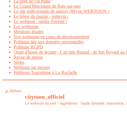
La piste de l'or blanc
Le Grand Blockhaus de Batz-sur-mer
Le site gallo-romain de sanxay (86) en WEBTOON !
Le trésor du marais - poitevin -
Le webtoon : média d'avenir !
Les webtoons
Mentions légales
Nos webtoons en cours de développement
Politique liée aux données personnelles
Politique RGPD
Quart d'heure de lecture - Cap’tain Busard - de fort Boyard au 
Revue de presse
Séries
Webtoon sur mesure
Webtoon Touristique à La Rochelle
citytoon_officiel
Le webtoon du réel ! ingrédients : bande dessinée, innovation, w