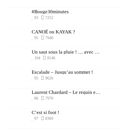
#Bouge30minutes
93
7252
CANOË ou KAYAK ?
95
7940
Un saut sous la pluie ! … avec MJ Bonnin
104
8146
Escalade – Jusqu’au sommet !
95
9626
Laurent Chardard – Le requin et le papillon
86
7970
C’est si foot !
97
8369