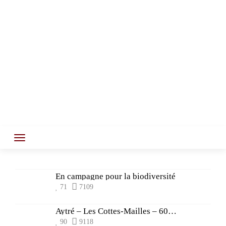
En campagne pour la biodiversité
71
7109
Aytré – Les Cottes-Mailles – 6000 ans entre 2 fossés
90
9118