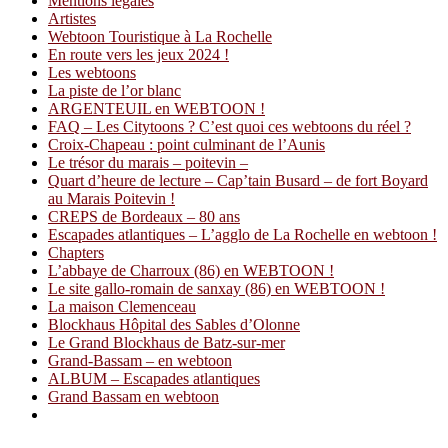
Mentions légales
Artistes
Webtoon Touristique à La Rochelle
En route vers les jeux 2024 !
Les webtoons
La piste de l’or blanc
ARGENTEUIL en WEBTOON !
FAQ – Les Citytoons ? C’est quoi ces webtoons du réel ?
Croix-Chapeau : point culminant de l’Aunis
Le trésor du marais – poitevin –
Quart d’heure de lecture – Cap’tain Busard – de fort Boyard
au Marais Poitevin !
CREPS de Bordeaux – 80 ans
Escapades atlantiques – L’agglo de La Rochelle en webtoon !
Chapters
L’abbaye de Charroux (86) en WEBTOON !
Le site gallo-romain de sanxay (86) en WEBTOON !
La maison Clemenceau
Blockhaus Hôpital des Sables d’Olonne
Le Grand Blockhaus de Batz-sur-mer
Grand-Bassam – en webtoon
ALBUM – Escapades atlantiques
Grand Bassam en webtoon