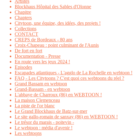
Artistes
Blockhaus Hôpital des Sables d'Olonne
Chapitre
Chapters
Citytoon, une équipe, des idées, des projets !
Collections
CONTACT
CREPS de Bordeaux - 80 ans
Croix-Chapeau : point culminant de l'Aunis
De fort en fort
Documentation - Presse
En route vers les jeux 2024 !
Episodes
Escapades atlantiques - L'agglo de La Rochelle en webtoon !
FAQ - Les Citytoons ? C'est quoi ces webtoons du réel ?
Grand Bassam en webtoon
Grand-Bassam - en webtoon
L'abbaye de Charroux (86) en WEBTOON !
La maison Clemenceau
La piste de l'or blanc
Le Grand Blockhaus de Batz-sur-mer
Le site gallo-romain de sanxay (86) en WEBTOON !
Le trésor du marais - poitevin -
Le webtoon : média d'avenir !
Les webtoons