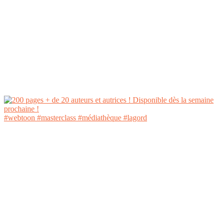
#webtoon #masterclass #médiathèque #lagord