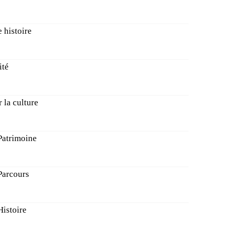
 histoire
ité
 la culture
 Patrimoine
Parcours
Histoire