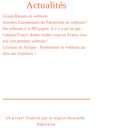
Actualités
Grand-Bassam en webtoon
Journées Européennes du Patrimoine en webtoon !
Du webtoon à la BD papier, il n’y a qu’un pas…
Campus France donne rendez-vous en France avec
son tout premier webtoon !
Citytoon en Afrique : Promouvoir le webtoon au-
delà des frontières !
Le
webtoon
Made in
La
Rochelle
Un projet financé par la région Nouvelle-
Aquitaine