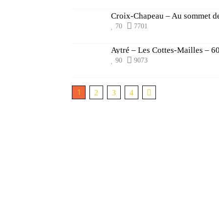
Croix-Chapeau – Au sommet de
70
7701
Aytré – Les Cottes-Mailles – 60
90
9073
1
2
3
4