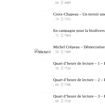
64
4489
Croix-Chapeau – Un terroir une
74
7321
En campagne pour la biodivers
71
7064
Michel Crépeau – Démocratiser
59
7489
Quart d’heure de lecture – 1 –
59
7526
Quart d’heure de lecture – 2 – 
64
7506
Quart d’heure de lecture – 3 – 
60
7150