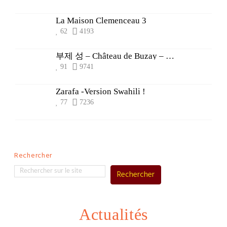
La Maison Clemenceau 3
62
4193
부제 성 – Château de Buzay – Korean version
91
9741
Zarafa -Version Swahili !
77
7236
Rechercher
Rechercher
Actualités