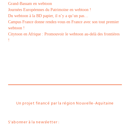
Grand-Bassam en webtoon
Journées Européennes du Patrimoine en webtoon !
Du webtoon à la BD papier, il n’y a qu’un pas…
Campus France donne rendez-vous en France avec son tout premier
webtoon !
Citytoon en Afrique : Promouvoir le webtoon au-delà des frontières
!
Le
webtoon
Made in
La
Rochelle
Un projet financé par la région Nouvelle-Aquitaine
S'abonner à la newsletter :