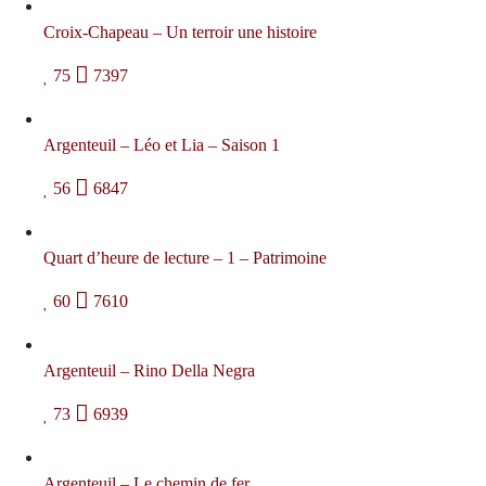
Croix-Chapeau – Un terroir une histoire
75
7397
Argenteuil – Léo et Lia – Saison 1
56
6847
Quart d’heure de lecture – 1 – Patrimoine
60
7610
Argenteuil – Rino Della Negra
73
6939
Argenteuil – Le chemin de fer